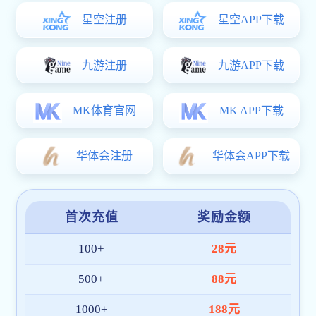
APP、PC 和移动网页端。在东南亚、中东、欧洲等区域建立
了本地化技术与客服团队，确保每位用户都能获得便捷、可
靠的服务体验。
截至目前，ky体育最新官网 已拥有超
100 万+
注册用户，服
务网络覆盖十余国家与地区，日均访问量持续增长，深受广
大体育爱好者喜爱。
我们将继续秉持“
技术创新、用户至上、安全高效
”的理念，
持续优化产品架构与内容体验，致力于成为全球领先的ky体
育(中国)最新官方网站平台。