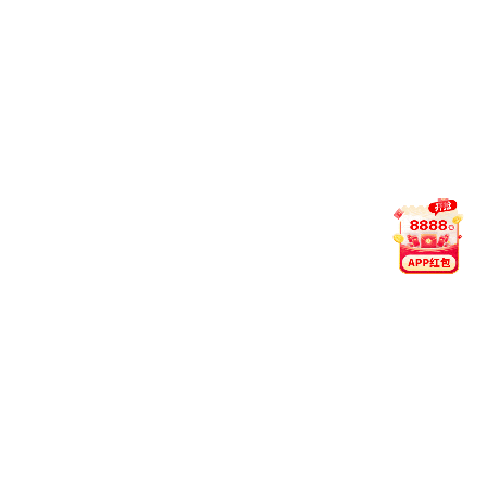
查设备兼容性。
6
如何联系客服？支持哪些语言？
我们提供 7×24 小时在线服务，支持中文、英文、马来语
三语交流。您可通过官网 Live Chat、Telegram 或
WhatsApp 快速联系人工客服。
用户评分
4.9 / 5.0
200 万+ 次下载