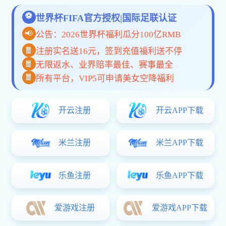
下载APP
阿里纳斯谈SGA罚球表现幼詹在宽阔空
间中打球的想象力
2026-06-06 13:57
阅读 53 次