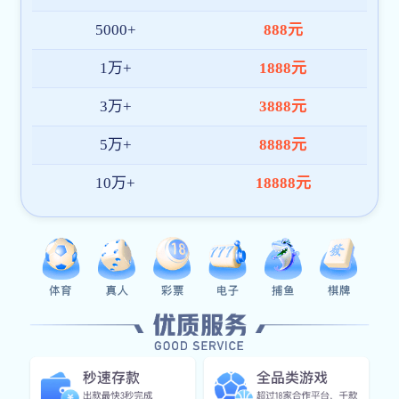
能够稳住心态并做到精准投篮，是许多新秀所欠缺的能力。
此外，他还提到SGA在训练中的努力付出。每一位优秀运动
员背后都有不为人知的汗水。通过不断地练习和调整自己的
投篮动作，SGA逐渐形成了自己独特且有效的罚球方式。这
种个人化的方法不仅提高了他的命中率，也增强了他在场上
的信心。
最后，阿里纳斯强调了团队支持的重要性。在NBA这个高水
平竞技平台上，一个好的队友可以帮助缓解心理压力，并提
升整体表现。SGA正是在这样的团队氛围中成长为一名成熟
且可靠的罚手，实现了自身价值与球队利益之间的平衡。
2、幼詹在宽阔空间中的优势
年轻时的勒布朗·詹姆斯以其超强身体素质和出众篮球智商闻
名于世。当他进入NBA初期，他便展示出了如何利用场上的