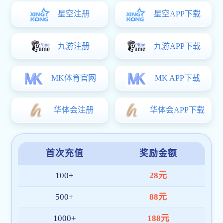
首页
体育快讯
正文
在当今的篮球界，罚球表现和球员的想象力是评判一名球员
综合素质的重要因素。阿里纳斯对SGA的罚球表现进行了深
入分析，认为其在关键时刻的冷静和准确性使其成为球队不
可或缺的一员。同时，年轻的勒布朗·詹姆斯在宽阔空间中打
球展现出的想象力与创造力，也让人们对他的未来充满期
待。本文将从四个方面详细探讨阿里纳斯对SGA罚球表现的
看法，以及幼詹在比赛中如何利用空间进行有效进攻，从而
揭示这两位球员在各自领域中的卓越之处。
1、阿里纳斯对SGA罚球的评价
阿里纳斯作为一位曾经出色的得分后卫，对于罚球这一环节
有着独到的见解。他指出，SGA在面对压力时能够保持冷
静，这种心态对于罚球命中率至关重要。在比赛关键时刻，